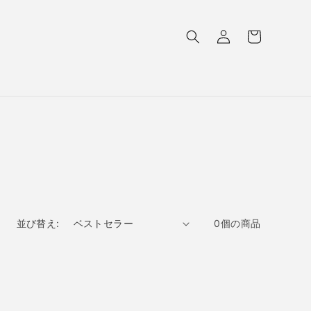
ロ
カ
グ
ー
イ
ト
ン
0個の商品
並び替え: