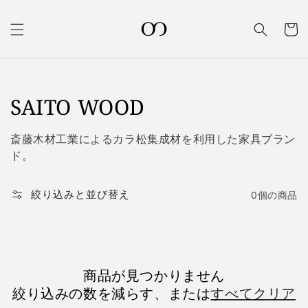
コンテ
カ
ンツに
進む
ー
ト
コ
SAITO WOOD
レ
斎藤木材工業によるカラ松集成材を利用した家具ブラン
ク
ド。
シ
絞り込みと並び替え
0個の商品
ョ
ン:
商品が見つかりません
絞り込みの数を減らす、または
すべてクリア